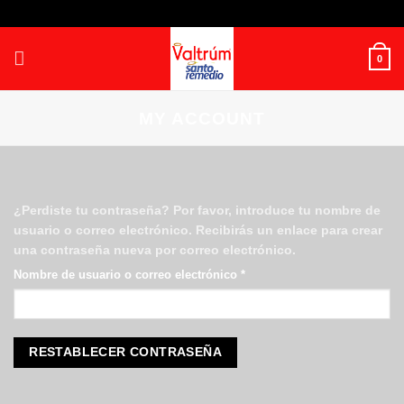
Skip
to
content
0
MY ACCOUNT
¿Perdiste tu contraseña? Por favor, introduce tu nombre de
usuario o correo electrónico. Recibirás un enlace para crear
una contraseña nueva por correo electrónico.
Obligatorio
Nombre de usuario o correo electrónico
*
RESTABLECER CONTRASEÑA